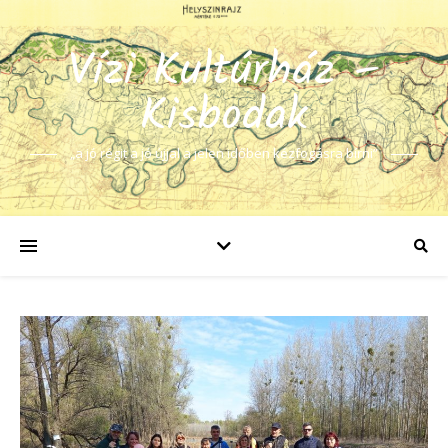
Vízi Kultúrház –
Kisbodak
„a jó régit a jó újjal a jelen időben kézfogásra bírni”