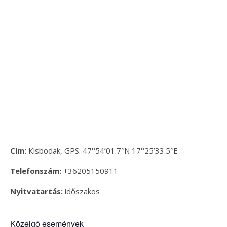
Cím:
Kisbodak, GPS: 47°54’01.7″N 17°25’33.5″E
Telefonszám:
+36205150911
Nyitvatartás:
időszakos
Közelgő események