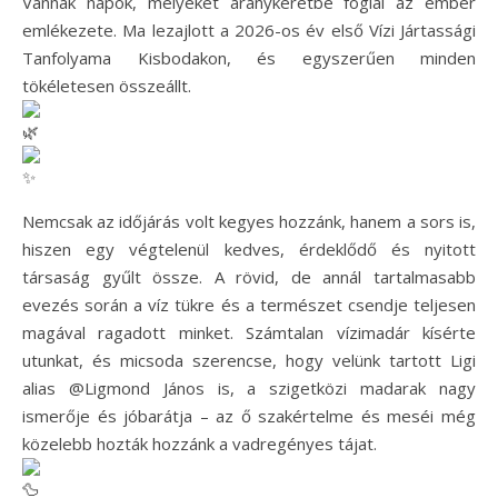
Vannak napok, melyeket aranykeretbe foglal az ember
emlékezete. Ma lezajlott a 2026-os év első Vízi Jártassági
Tanfolyama Kisbodakon, és egyszerűen minden
tökéletesen összeállt.
Nemcsak az időjárás volt kegyes hozzánk, hanem a sors is,
hiszen egy végtelenül kedves, érdeklődő és nyitott
társaság gyűlt össze. A rövid, de annál tartalmasabb
evezés során a víz tükre és a természet csendje teljesen
magával ragadott minket. Számtalan vízimadár kísérte
utunkat, és micsoda szerencse, hogy velünk tartott Ligi
alias @Ligmond János is, a szigetközi madarak nagy
ismerője és jóbarátja – az ő szakértelme és meséi még
közelebb hozták hozzánk a vadregényes tájat.