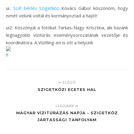
ui.:
SUP bérlés Szigetköz
Kovács Gábor köszönöm, hogy
ismét velünk voltál és kormányoztad a hajót!
ui2: Köszönjük a fotókat Farkas-Nagy Krisztina, aki hazánk
legnagyobb vízitúrás eseménysorozatának vezetője és
koordinátora. A VíziRing-en is ott a helyünk
ELŐZŐ
SZIGETKÖZI ECETES HAL
LEGÚJABB
MAGYAR VÍZITÚRÁZÁS NAPJA - SZIGETKÖZ
JÁRTASSÁGI TANFOLYAM