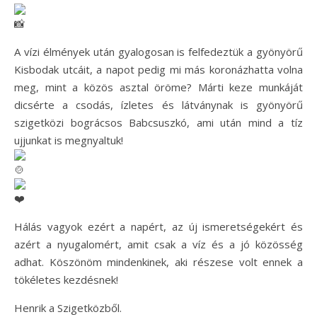
A vízi élmények után gyalogosan is felfedeztük a gyönyörű
Kisbodak utcáit, a napot pedig mi más koronázhatta volna
meg, mint a közös asztal öröme? Márti keze munkáját
dicsérte a csodás, ízletes és látványnak is gyönyörű
szigetközi bográcsos Babcsuszkó, ami után mind a tíz
ujjunkat is megnyaltuk!
Hálás vagyok ezért a napért, az új ismeretségekért és
azért a nyugalomért, amit csak a víz és a jó közösség
adhat. Köszönöm mindenkinek, aki részese volt ennek a
tökéletes kezdésnek!
Henrik a Szigetközből.