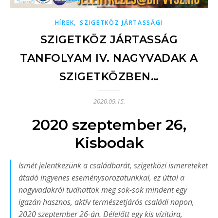
,
HÍREK
SZIGETKÖZ JÁRTASSÁGI
SZIGETKÖZ JÁRTASSÁG
TANFOLYAM IV. NAGYVADAK A
SZIGETKÖZBEN…
2020.09.15.
2020 szeptember 26,
Kisbodak
Ismét jelentkezünk a családbarát, szigetközi ismereteket
átadó ingyenes eseménysorozatunkkal, ez úttal a
nagyvadakról tudhattok meg sok-sok mindent egy
igazán hasznos, aktív természetjárós családi napon,
2020 szeptember 26-án. Délelőtt egy kis vízitúra,