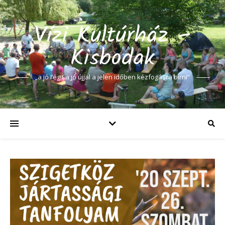
Vízi Kultúrház –
Kisbodak
„a jó régit a jó újjal a jelen időben kézfogásra bírni”