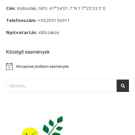
Cím:
Kisbodak, GPS: 47°54’01.7″N 17°25’33.5″E
Telefonszám:
+36205150911
Nyitvatartás:
időszakos
Közelgő események
Nincsenek jövőbeni események.
Notice