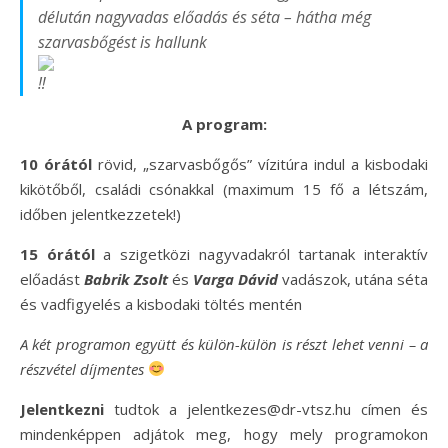
délután nagyvadas előadás és séta – hátha még
szarvasbőgést is hallunk
A program:
10 órától
rövid, „szarvasbőgős” vízitúra indul a kisbodaki
kikötőből, családi csónakkal (maximum 15 fő a létszám,
időben jelentkezzetek!)
15 órától
a szigetközi nagyvadakról tartanak interaktív
előadást
Babrik Zsolt
és
Varga Dávid
vadászok, utána séta
és vadfigyelés a kisbodaki töltés mentén
A két programon együtt és külön-külön is részt lehet venni – a
részvétel díjmentes
Jelentkezni
tudtok a
jelentkezes@dr-vtsz.hu
címen és
mindenképpen adjátok meg, hogy mely programokon